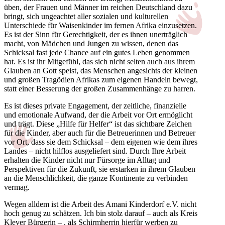
üben, der Frauen und Männer im reichen Deutschland dazu
bringt, sich ungeachtet aller sozialen und kulturellen
Unterschiede für Waisenkinder im fernen Afrika einzusetzen.
Es ist der Sinn für Gerechtigkeit, der es ihnen unerträglich
macht, von Mädchen und Jungen zu wissen, denen das
Schicksal fast jede Chance auf ein gutes Leben genommen
hat. Es ist ihr Mitgefühl, das sich nicht selten auch aus ihrem
Glauben an Gott speist, das Menschen angesichts der kleinen
und großen Tragödien Afrikas zum eigenen Handeln bewegt,
statt einer Besserung der großen Zusammenhänge zu harren.
Es ist dieses private Engagement, der zeitliche, finanzielle
und emotionale Aufwand, der die Arbeit vor Ort ermöglicht
und trägt. Diese „Hilfe für Helfer“ ist das sichtbare Zeichen
für die Kinder, aber auch für die Betreuerinnen und Betreuer
vor Ort, dass sie dem Schicksal – dem eigenen wie dem ihres
Landes – nicht hilflos ausgeliefert sind. Durch Ihre Arbeit
erhalten die Kinder nicht nur Fürsorge im Alltag und
Perspektiven für die Zukunft, sie erstarken in ihrem Glauben
an die Menschlichkeit, die ganze Kontinente zu verbinden
vermag.
Wegen alldem ist die Arbeit des Amani Kinderdorf e.V. nicht
hoch genug zu schätzen. Ich bin stolz darauf – auch als Kreis
Klever Bürgerin – , als Schirmherrin hierfür werben zu