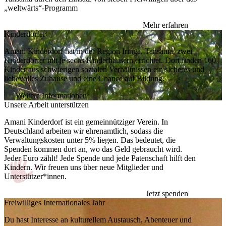
„weltwärts“-Programm
Mehr erfahren
Kinderdörfer
Amani Kinderdorf hat in der Region Iringa, Tansania, zwei
Kinderdörfer mit je sechs Kinderhäusern errichtet. Dort finden 160
Kinder aus schwierigen sozialen Verhältnissen ein sicheres und
liebevolles Zuhause und eine Chance auf Bildung.
Weitere Informationen
Unsere Arbeit unterstützen
Amani Kinderdorf ist ein gemeinnütziger Verein. In
Deutschland arbeiten wir ehrenamtlich, sodass die
Verwaltungskosten unter 5% liegen. Das bedeutet, die
Spenden kommen dort an, wo das Geld gebraucht wird.
Jeder Euro zählt! Jede Spende und jede Patenschaft hilft den
Kindern. Wir freuen uns über neue Mitglieder und
Unterstützer*innen.
Jetzt spenden
Freiwilliges Internationales Jahr
Du hast Interesse an kulturellem Austausch, Abenteuer und