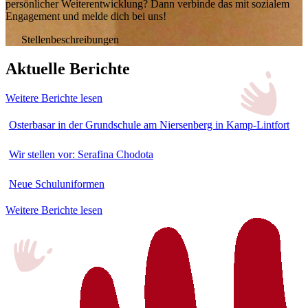
persönlicher Weiterentwicklung? Dann verbinde das mit sozialem
Engagement und melde dich bei uns!
Stellenbeschreibungen
Aktuelle Berichte
Weitere Berichte lesen
Osterbasar in der Grundschule am Niersenberg in Kamp-Lintfort
Wir stellen vor: Serafina Chodota
Neue Schuluniformen
Weitere Berichte lesen