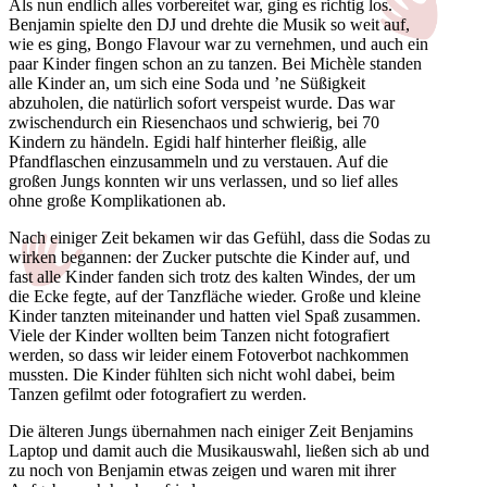
Als nun endlich alles vorbereitet war, ging es richtig los.
Benjamin spielte den DJ und drehte die Musik so weit auf,
wie es ging, Bongo Flavour war zu vernehmen, und auch ein
paar Kinder fingen schon an zu tanzen. Bei Michèle standen
alle Kinder an, um sich eine Soda und ’ne Süßigkeit
abzuholen, die natürlich sofort verspeist wurde. Das war
zwischendurch ein Riesenchaos und schwierig, bei 70
Kindern zu händeln. Egidi half hinterher fleißig, alle
Pfandflaschen einzusammeln und zu verstauen. Auf die
großen Jungs konnten wir uns verlassen, und so lief alles
ohne große Komplikationen ab.
Nach einiger Zeit bekamen wir das Gefühl, dass die Sodas zu
wirken begannen: der Zucker putschte die Kinder auf, und
fast alle Kinder fanden sich trotz des kalten Windes, der um
die Ecke fegte, auf der Tanzfläche wieder. Große und kleine
Kinder tanzten miteinander und hatten viel Spaß zusammen.
Viele der Kinder wollten beim Tanzen nicht fotografiert
werden, so dass wir leider einem Fotoverbot nachkommen
mussten. Die Kinder fühlten sich nicht wohl dabei, beim
Tanzen gefilmt oder fotografiert zu werden.
Die älteren Jungs übernahmen nach einiger Zeit Benjamins
Laptop und damit auch die Musikauswahl, ließen sich ab und
zu noch von Benjamin etwas zeigen und waren mit ihrer