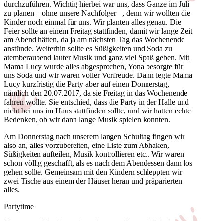
durchzuführen. Wichtig hierbei war uns, dass Ganze im Juli
zu planen – ohne unsere Nachfolger –, denn wir wollten die
Kinder noch einmal für uns. Wir planten alles genau. Die
Feier sollte an einem Freitag stattfinden, damit wir lange Zeit
am Abend hätten, da ja am nächsten Tag das Wochenende
anstünde. Weiterhin sollte es Süßigkeiten und Soda zu
atemberaubend lauter Musik und ganz viel Spaß geben. Mit
Mama Lucy wurde alles abgesprochen, Yona besorgte für
uns Soda und wir waren voller Vorfreude. Dann legte Mama
Lucy kurzfristig die Party aber auf einen Donnerstag,
nämlich den 20.07.2017, da sie Freitag in das Wochenende
fahren wollte. Sie entschied, dass die Party in der Halle und
nicht bei uns im Haus stattfinden sollte, und wir hatten echte
Bedenken, ob wir dann lange Musik spielen konnten.
Am Donnerstag nach unserem langen Schultag fingen wir
also an, alles vorzubereiten, eine Liste zum Abhaken,
Süßigkeiten aufteilen, Musik kontrollieren etc.. Wir waren
schon völlig geschafft, als es nach dem Abendessen dann los
gehen sollte. Gemeinsam mit den Kindern schleppten wir
zwei Tische aus einem der Häuser heran und präparierten
alles.
Partytime