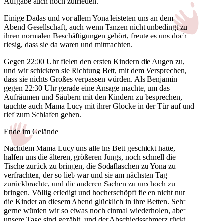
Aufgabe auch hoch zufrieden.
Einige Dadas und vor allem Yona leisteten uns an dem
Abend Gesellschaft, auch wenn Tanzen nicht unbedingt zu
ihren normalen Beschäftigungen gehört, freute es uns doch
riesig, dass sie da waren und mitmachten.
Gegen 22:00 Uhr fielen den ersten Kindern die Augen zu,
und wir schickten sie Richtung Bett, mit dem Versprechen,
dass sie nichts Großes verpassen würden. Als Benjamin
gegen 22:30 Uhr gerade eine Ansage machte, um das
Aufräumen und Säubern mit den Kindern zu besprechen,
tauchte auch Mama Lucy mit ihrer Glocke in der Tür auf und
rief zum Schlafen gehen.
Ende im Gelände
Nachdem Mama Lucy uns alle ins Bett geschickt hatte,
halfen uns die älteren, größeren Jungs, noch schnell die
Tische zurück zu bringen, die Sodaflaschen zu Yona zu
verfrachten, der so lieb war und sie am nächsten Tag
zurückbrachte, und die anderen Sachen zu uns hoch zu
bringen. Völlig erledigt und hocherschöpft fielen nicht nur
die Kinder an diesem Abend glücklich in ihre Betten. Sehr
gerne würden wir so etwas noch einmal wiederholen, aber
unsere Tage sind gezählt, und der Abschiedsschmerz rückt