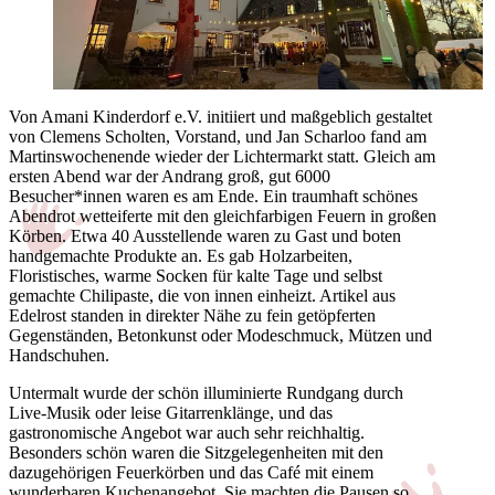
Von Amani Kinderdorf e.V. initiiert und maßgeblich gestaltet
von Clemens Scholten, Vorstand, und Jan Scharloo fand am
Martinswochenende wieder der Lichtermarkt statt. Gleich am
ersten Abend war der Andrang groß, gut 6000
Besucher*innen waren es am Ende. Ein traumhaft schönes
Abendrot wetteiferte mit den gleichfarbigen Feuern in großen
Körben. Etwa 40 Ausstellende waren zu Gast und boten
handgemachte Produkte an. Es gab Holzarbeiten,
Floristisches, warme Socken für kalte Tage und selbst
gemachte Chilipaste, die von innen einheizt. Artikel aus
Edelrost standen in direkter Nähe zu fein getöpferten
Gegenständen, Betonkunst oder Modeschmuck, Mützen und
Handschuhen.
Untermalt wurde der schön illuminierte Rundgang durch
Live-Musik oder leise Gitarrenklänge, und das
gastronomische Angebot war auch sehr reichhaltig.
Besonders schön waren die Sitzgelegenheiten mit den
dazugehörigen Feuerkörben und das Café mit einem
wunderbaren Kuchenangebot. Sie machten die Pausen so