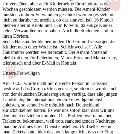
Universitäten, aber auch Kinderheime für mindestens vier
Wochen geschlossen werden müssen. Die Amani-Kinder
mussten zu ihren Verwandten geschickt werden (es steht uns
nicht zu darüber zu urteilen, ob das sinnvoll ist). 16 Kinder
bleiben aber in Kilolo und 15 in Kitwiru, da einige Kinder
keine Verwandten mehr haben. Auch die Studenten sind in
ihren Dörfern.
Sechs Hausmütter bleiben in den Dörfern und versorgen die
Kinder; nach einer Woche ist „Schichtwechsel“. Alle
Hausmütter werden weiterbezahlt. Der Amani-Vorstand
bleibt mit den Dorfleiterinnen, Mama Erica und Mama Lucy,
telefonisch und über E-Mail in Kontakt.
Unsere Freiwilligen
Am 16.03. wurde nicht nur die erste Person in Tansania
positiv auf das Corona-Virus getestet, sondern es wurde auch
von der deutschen Bundesregierung verfügt, dass alle jungen
Landsleute, die international einen Freiwilligendienst
ableisten, so schnell wie möglich nach Deutschland
zurückzukehren hätten. Es war uns sofort klar, dass wir uns
dem nicht entziehen konnten. Das Problem war dann aber,
Tickets zu bekommen, weil trotz stark steigender Nachfrage
manche Airlines ihren Dienst einstellten. Und selbst wenn
man Tickets hatte, hieß das noch lange nicht, dass der Flug