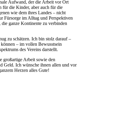
onale Aufwand, der die Arbeit vor Ort
n für die Kinder, aber auch für die
genen wie dem ihres Landes – nicht
 nur Fürsorge im Alltag und Perspektiven
t, die ganze Kontinente zu verbinden
ug zu schätzen. Ich bin stolz darauf –
zu können – im vollen Bewusstsein
spektrums des Vereins darstellt.
te großartige Arbeit sowie den
nd Geld. Ich wünsche ihnen allen und vor
ganzem Herzen alles Gute!