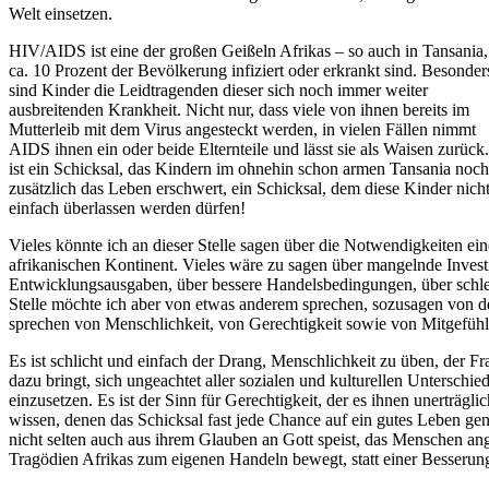
Welt einsetzen.
HIV/AIDS ist eine der großen Geißeln Afrikas – so auch in Tansania
ca. 10 Prozent der Bevölkerung infiziert oder erkrankt sind. Besonders
sind Kinder die Leidtragenden dieser sich noch immer weiter
ausbreitenden Krankheit. Nicht nur, dass viele von ihnen bereits im
Mutterleib mit dem Virus angesteckt werden, in vielen Fällen nimmt
AIDS ihnen ein oder beide Elternteile und lässt sie als Waisen zurück
ist ein Schicksal, das Kindern im ohnehin schon armen Tansania noch
zusätzlich das Leben erschwert, ein Schicksal, dem diese Kinder nich
einfach überlassen werden dürfen!
Vieles könnte ich an dieser Stelle sagen über die Notwendigkeiten ein
afrikanischen Kontinent. Vieles wäre zu sagen über mangelnde Investi
Entwicklungsausgaben, über bessere Handelsbedingungen, über schle
Stelle möchte ich aber von etwas anderem sprechen, sozusagen von d
sprechen von Menschlichkeit, von Gerechtigkeit sowie von Mitgefüh
Es ist schlicht und einfach der Drang, Menschlichkeit zu üben, der 
dazu bringt, sich ungeachtet aller sozialen und kulturellen Unterschi
einzusetzen. Es ist der Sinn für Gerechtigkeit, der es ihnen unerträ
wissen, denen das Schicksal fast jede Chance auf ein gutes Leben gen
nicht selten auch aus ihrem Glauben an Gott speist, das Menschen an
Tragödien Afrikas zum eigenen Handeln bewegt, statt einer Besseru