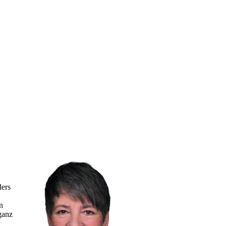
ders
n
ganz