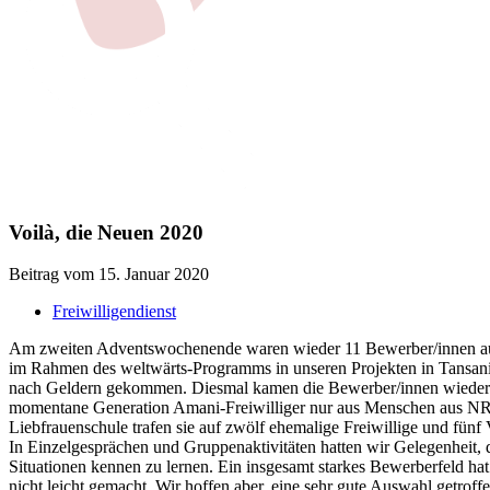
Voilà, die Neuen 2020
Beitrag vom 15. Januar 2020
Freiwilligendienst
Am zweiten Adventswochenende waren wieder 11 Bewerber/innen auf d
im Rahmen des weltwärts-Programms in unseren Projekten in Tansan
nach Geldern gekommen. Diesmal kamen die Bewerber/innen wieder 
momentane Generation Amani-Freiwilliger nur aus Menschen aus NR
Liebfrauenschule trafen sie auf zwölf ehemalige Freiwillige und fünf 
In Einzelgesprächen und Gruppenaktivitäten hatten wir Gelegenheit, 
Situationen kennen zu lernen. Ein insgesamt starkes Bewerberfeld ha
nicht leicht gemacht. Wir hoffen aber, eine sehr gute Auswahl getroff