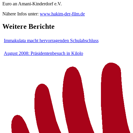
Euro an Amani-Kinderdorf e.V.
Nähere Infos unter:
www.hakim-der-film.de
Weitere Berichte
Immakulata macht hervorragenden Schulabschluss
August 2008: Präsidentenbesuch in Kilolo