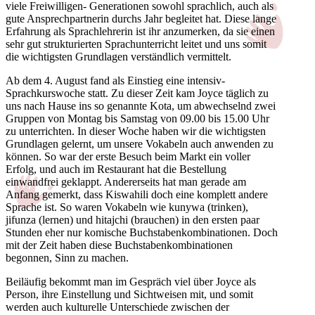
viele Freiwilligen- Generationen sowohl sprachlich, auch als
gute Ansprechpartnerin durchs Jahr begleitet hat. Diese lange
Erfahrung als Sprachlehrerin ist ihr anzumerken, da sie einen
sehr gut strukturierten Sprachunterricht leitet und uns somit
die wichtigsten Grundlagen verständlich vermittelt.
Ab dem 4. August fand als Einstieg eine intensiv-
Sprachkurswoche statt. Zu dieser Zeit kam Joyce täglich zu
uns nach Hause ins so genannte Kota, um abwechselnd zwei
Gruppen von Montag bis Samstag von 09.00 bis 15.00 Uhr
zu unterrichten. In dieser Woche haben wir die wichtigsten
Grundlagen gelernt, um unsere Vokabeln auch anwenden zu
können. So war der erste Besuch beim Markt ein voller
Erfolg, und auch im Restaurant hat die Bestellung
einwandfrei geklappt. Andererseits hat man gerade am
Anfang gemerkt, dass Kiswahili doch eine komplett andere
Sprache ist. So waren Vokabeln wie kunywa (trinken),
jifunza (lernen) und hitajchi (brauchen) in den ersten paar
Stunden eher nur komische Buchstabenkombinationen. Doch
mit der Zeit haben diese Buchstabenkombinationen
begonnen, Sinn zu machen.
Beiläufig bekommt man im Gespräch viel über Joyce als
Person, ihre Einstellung und Sichtweisen mit, und somit
werden auch kulturelle Unterschiede zwischen der