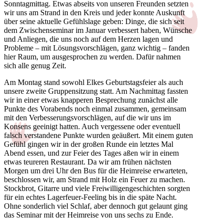
Sonntagmittag. Etwas abseits von unseren Freunden setzten
wir uns am Strand in den Kreis und jeder konnte Auskunft
über seine aktuelle Gefühlslage geben: Dinge, die sich seit
dem Zwischenseminar im Januar verbessert haben, Wünsche
und Anliegen, die uns noch auf dem Herzen lagen und
Probleme – mit Lösungsvorschlägen, ganz wichtig – fanden
hier Raum, um ausgesprochen zu werden. Dafür nahmen
sich alle genug Zeit.
Am Montag stand sowohl Elkes Geburtstagsfeier als auch
unsere zweite Gruppensitzung statt. Am Nachmittag fassten
wir in einer etwas knapperen Besprechung zunächst alle
Punkte des Vorabends noch einmal zusammen, gemeinsam
mit den Verbesserungsvorschlägen, auf die wir uns im
Konsens geeinigt hatten. Auch vergessene oder eventuell
falsch verstandene Punkte wurden geäußert. Mit einem guten
Gefühl gingen wir in der großen Runde ein letztes Mal
Abend essen, und zur Feier des Tages aßen wir in einem
etwas teureren Restaurant. Da wir am frühen nächsten
Morgen um drei Uhr den Bus für die Heimreise erwarteten,
beschlossen wir, am Strand mit Holz ein Feuer zu machen.
Stockbrot, Gitarre und viele Freiwilligengeschichten sorgten
für ein echtes Lagerfeuer-Feeling bis in die späte Nacht.
Ohne sonderlich viel Schlaf, aber dennoch gut gelaunt ging
das Seminar mit der Heimreise von uns sechs zu Ende.