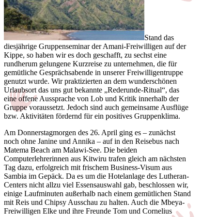
Stand das
diesjährige
Gruppenseminar der Amani-Freiwilligen auf der
Kippe, so haben wir es doch geschafft, zu sechst eine
rundherum gelungene Kurzreise zu unternehmen, die für
gemütliche Gesprächsabende in unserer Freiwilligentruppe
genutzt wurde. Wir praktizierten an dem wunderschönen
Urlaubsort das uns gut bekannte „Rederunde-Ritual“, das
eine offene Aussprache von Lob und Kritik innerhalb der
Gruppe voraussetzt. Jedoch sind auch gemeinsame Ausflüge
bzw. Aktivitäten fördernd für ein positives Gruppenklima.
Am Donnerstagmorgen des 26. April ging es – zunächst
noch ohne Janine und Annika – auf in den Reisebus nach
Matema Beach am Malawi-See. Die beiden
Computerlehrerinnen aus Kitwiru trafen gleich am nächsten
Tag dazu, erfolgreich mit frischem Business-Visum aus
Sambia im Gepäck. Da es um die Hotelanlage des Lutheran-
Centers nicht allzu viel Essensauswahl gab, beschlossen wir,
einige Laufminuten außerhalb nach einem gemütlichen Stand
mit Reis und Chipsy Ausschau zu halten. Auch die Mbeya-
Freiwilligen Elke und ihre Freunde Tom und Cornelius