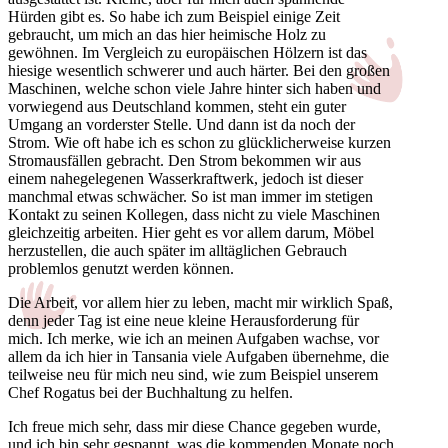
Hürden gibt es. So habe ich zum Beispiel einige Zeit
gebraucht, um mich an das hier heimische Holz zu
gewöhnen. Im Vergleich zu europäischen Hölzern ist das
hiesige wesentlich schwerer und auch härter. Bei den großen
Maschinen, welche schon viele Jahre hinter sich haben und
vorwiegend aus Deutschland kommen, steht ein guter
Umgang an vorderster Stelle. Und dann ist da noch der
Strom. Wie oft habe ich es schon zu glücklicherweise kurzen
Stromausfällen gebracht. Den Strom bekommen wir aus
einem nahegelegenen Wasserkraftwerk, jedoch ist dieser
manchmal etwas schwächer. So ist man immer im stetigen
Kontakt zu seinen Kollegen, dass nicht zu viele Maschinen
gleichzeitig arbeiten. Hier geht es vor allem darum, Möbel
herzustellen, die auch später im alltäglichen Gebrauch
problemlos genutzt werden können.
Die Arbeit, vor allem hier zu leben, macht mir wirklich Spaß,
denn jeder Tag ist eine neue kleine Herausforderung für
mich. Ich merke, wie ich an meinen Aufgaben wachse, vor
allem da ich hier in Tansania viele Aufgaben übernehme, die
teilweise neu für mich neu sind, wie zum Beispiel unserem
Chef Rogatus bei der Buchhaltung zu helfen.
Ich freue mich sehr, dass mir diese Chance gegeben wurde,
und ich bin sehr gespannt, was die kommenden Monate noch