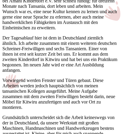
bei Amani Kinderdorf e.V. sehr schnell fündig: für dreizehn
Monate nach Tansania, dort leben und arbeiten. Mein
Wunsch war es, eine neue Kultur kennen zu lernen und auch
gerne eine neue Sprache zu erlernen, aber auch meine
handwerklichen Fähigkeiten im Austausch mit den
Einheimischen zu erweitern.
Der Tagesablauf hier ist dem in Deutschland ziemlich
ähnlich. Ich arbeite zusammen mit einem weiteren deutschen
Schreiner-Freiwilligen und sechs Tansaniern. Einer von
ihnen ist erst seit kurzer Zeit bei uns. Er kommt aus dem
zweiten Kinderdorf in Kitwiru und hat bei uns ein Praktikum
begonnen. Im neuen Jahr wird er eine Art Ausbildung
anfangen.
Vorwiegend werden Fenster und Türen gebaut. Diese
Arbeiten werden jedoch hauptsächlich von meinen
tansanischen Kollegen ausgeführt. Meine Aufgabe
zusammen mit dem zweiten Freiwilligen besteht darin, neue
Möbel für Kitwiru anzufertigen und auch vor Ort zu
montieren.
Grundsätzlich unterscheidet sich die Arbeit keineswegs von
der in Deutschland, da unsere Werkstatt mit großen
Maschinen, Handmaschinen und Handwerkzeugen bestens
ausgestattet ist. Kleine, aber für mich auch spannende