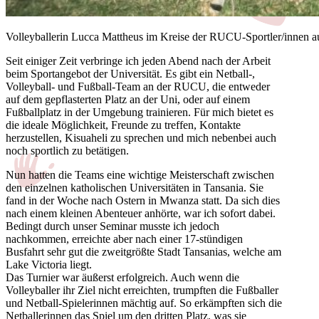
Volleyballerin Lucca Mattheus im Kreise der RUCU-Sportler/innen a
Seit einiger Zeit verbringe ich jeden Abend nach der Arbeit
beim Sportangebot der Universität. Es gibt ein Netball-,
Volleyball- und Fußball-Team an der RUCU, die entweder
auf dem gepflasterten Platz an der Uni, oder auf einem
Fußballplatz in der Umgebung trainieren. Für mich bietet es
die ideale Möglichkeit, Freunde zu treffen, Kontakte
herzustellen, Kisuaheli zu sprechen und mich nebenbei auch
noch sportlich zu betätigen.
Nun hatten die Teams eine wichtige Meisterschaft zwischen
den einzelnen katholischen Universitäten in Tansania. Sie
fand in der Woche nach Ostern in Mwanza statt. Da sich dies
nach einem kleinen Abenteuer anhörte, war ich sofort dabei.
Bedingt durch unser Seminar musste ich jedoch
nachkommen, erreichte aber nach einer 17-stündigen
Busfahrt sehr gut die zweitgrößte Stadt Tansanias, welche am
Lake Victoria liegt.
Das Turnier war äußerst erfolgreich. Auch wenn die
Volleyballer ihr Ziel nicht erreichten, trumpften die Fußballer
und Netball-Spielerinnen mächtig auf. So erkämpften sich die
Netballerinnen das Spiel um den dritten Platz, was sie