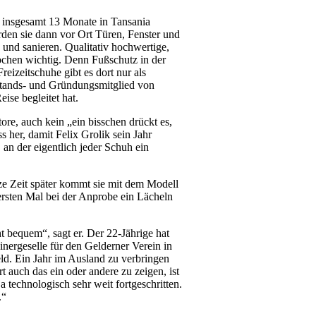
 insgesamt 13 Monate in Tansania
den sie dann vor Ort Türen, Fenster und
 und sanieren. Qualitativ hochwertige,
ochen wichtig. Denn Fußschutz in der
eizeitschuhe gibt es dort nur als
stands- und Gründungsmitglied von
ise begleitet hat.
e, auch kein „ein bisschen drückt es,
 her, damit Felix Grolik sein Jahr
 an der eigentlich jeder Schuh ein
e Zeit später kommt sie mit dem Modell
ten Mal bei der Anprobe ein Lächeln
t bequem“, sagt er. Der 22-Jährige hat
inergeselle für den Gelderner Verein in
eld. Ein Jahr im Ausland zu verbringen
 auch das ein oder andere zu zeigen, ist
a technologisch sehr weit fortgeschritten.
.“