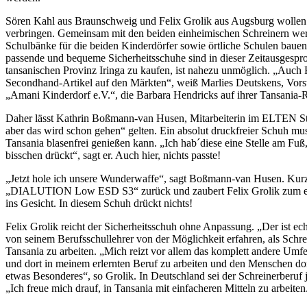
Sören Kahl aus Braunschweig und Felix Grolik aus Augsburg wollen
verbringen. Gemeinsam mit den beiden einheimischen Schreinern wer
Schulbänke für die beiden Kinderdörfer sowie örtliche Schulen bauen
passende und bequeme Sicherheitsschuhe sind in dieser Zeitausgespr
tansanischen Provinz Iringa zu kaufen, ist nahezu unmöglich. „Auch Fr
Secondhand-Artikel auf den Märkten“, weiß Marlies Deutskens, Vor
„Amani Kinderdorf e.V.“, die Barbara Hendricks auf ihrer Tansania-Re
Daher lässt Kathrin Boßmann-van Husen, Mitarbeiterin im ELTEN Stor
aber das wird schon gehen“ gelten. Ein absolut druckfreier Schuh muss
Tansania blasenfrei genießen kann. „Ich hab´diese eine Stelle am Fuß,
bisschen drückt“, sagt er. Auch hier, nichts passte!
„Jetzt hole ich unsere Wunderwaffe“, sagt Boßmann-van Husen. Kurz
„DIALUTION Low ESD S3“ zurück und zaubert Felix Grolik zum ers
ins Gesicht. In diesem Schuh drückt nichts!
Felix Grolik reicht der Sicherheitsschuh ohne Anpassung. „Der ist ech
von seinem Berufsschullehrer von der Möglichkeit erfahren, als Schre
Tansania zu arbeiten. „Mich reizt vor allem das komplett andere Umf
und dort in meinem erlernten Beruf zu arbeiten und den Menschen dort
etwas Besonderes“, so Grolik. In Deutschland sei der Schreinerberuf j
„Ich freue mich drauf, in Tansania mit einfacheren Mitteln zu arbeiten