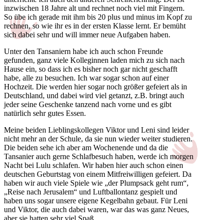
inzwischen 18 Jahre alt und rechnet noch viel mit Fingern.
So übe ich gerade mit ihm bis 20 plus und minus im Kopf zu
rechnen, so wie ihr es in der ersten Klasse lernt. Er bemüht
sich dabei sehr und will immer neue Aufgaben haben.
Unter den Tansaniern habe ich auch schon Freunde
gefunden, ganz viele Kolleginnen laden mich zu sich nach
Hause ein, so dass ich es bisher noch gar nicht geschafft
habe, alle zu besuchen. Ich war sogar schon auf einer
Hochzeit. Die werden hier sogar noch größer gefeiert als in
Deutschland, und dabei wird viel getanzt, z.B. bringt auch
jeder seine Geschenke tanzend nach vorne und es gibt
natürlich sehr gutes Essen.
Meine beiden Lieblingskollegen Viktor und Leni sind leider
nicht mehr an der Schule, da sie nun wieder weiter studieren.
Die beiden sehe ich aber am Wochenende und da die
Tansanier auch gerne Schlafbesuch haben, werde ich morgen
Nacht bei Lulu schlafen. Wir haben hier auch schon einen
deutschen Geburtstag von einem Mitfreiwilligen gefeiert. Da
haben wir auch viele Spiele wie „der Plumpsack geht rum“,
„Reise nach Jerusalem“ und Luftballontanz gespielt und
haben uns sogar unsere eigene Kegelbahn gebaut. Für Leni
und Viktor, die auch dabei waren, war das was ganz Neues,
aber sie hatten sehr viel Spaß.