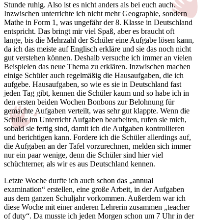
Stunde ruhig. Also ist es nicht anders als bei euch auch.
Inzwischen unterrichte ich nicht mehr Geographie, sondern
Mathe in Form 1, was ungefähr der 8. Klasse in Deutschland
entspricht. Das bringt mir viel Spaß, aber es braucht oft
lange, bis die Mehrzahl der Schüler eine Aufgabe lösen kann,
da ich das meiste auf Englisch erkläre und sie das noch nicht
gut verstehen können. Deshalb versuche ich immer an vielen
Beispielen das neue Thema zu erklären. Inzwischen machen
einige Schüler auch regelmäßig die Hausaufgaben, die ich
aufgebe. Hausaufgaben, so wie es sie in Deutschland fast
jeden Tag gibt, kennen die Schüler kaum und so habe ich in
den ersten beiden Wochen Bonbons zur Belohnung für
gemachte Aufgaben verteilt, was sehr gut klappte. Wenn die
Schüler im Unterricht Aufgaben bearbeiten, rufen sie mich,
sobald sie fertig sind, damit ich die Aufgaben kontrollieren
und berichtigen kann. Fordere ich die Schüler allerdings auf,
die Aufgaben an der Tafel vorzurechnen, melden sich immer
nur ein paar wenige, denn die Schüler sind hier viel
schüchterner, als wir es aus Deutschland kennen.
Letzte Woche durfte ich auch schon das „annual
examination“ erstellen, eine große Arbeit, in der Aufgaben
aus dem ganzen Schuljahr vorkommen. Außerdem war ich
diese Woche mit einer anderen Lehrerin zusammen „teacher
of duty“. Da musste ich jeden Morgen schon um 7 Uhr in der