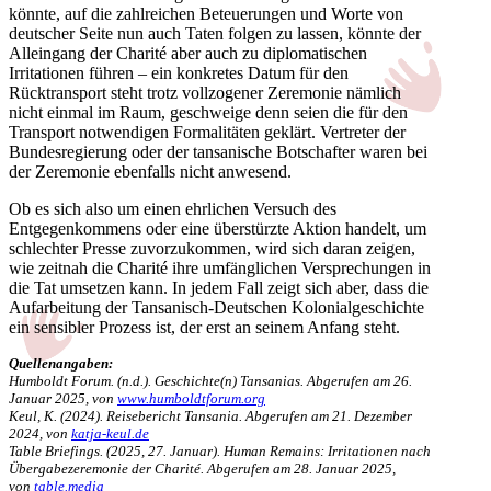
könnte, auf die zahlreichen Beteuerungen und Worte von
deutscher Seite nun auch Taten folgen zu lassen, könnte der
Alleingang der Charité aber auch zu diplomatischen
Irritationen führen – ein konkretes Datum für den
Rücktransport steht trotz vollzogener Zeremonie nämlich
nicht einmal im Raum, geschweige denn seien die für den
Transport notwendigen Formalitäten geklärt. Vertreter der
Bundesregierung oder der tansanische Botschafter waren bei
der Zeremonie ebenfalls nicht anwesend.
Ob es sich also um einen ehrlichen Versuch des
Entgegenkommens oder eine überstürzte Aktion handelt, um
schlechter Presse zuvorzukommen, wird sich daran zeigen,
wie zeitnah die Charité ihre umfänglichen Versprechungen in
die Tat umsetzen kann. In jedem Fall zeigt sich aber, dass die
Aufarbeitung der Tansanisch-Deutschen Kolonialgeschichte
ein sensibler Prozess ist, der erst an seinem Anfang steht.
Quellenangaben:
Humboldt Forum. (n.d.). Geschichte(n) Tansanias. Abgerufen am 26.
Januar 2025, von
www.humboldtforum.org
Keul, K. (2024). Reisebericht Tansania. Abgerufen am 21. Dezember
2024, von
katja-keul.de
Table Briefings. (2025, 27. Januar). Human Remains: Irritationen nach
Übergabezeremonie der Charité. Abgerufen am 28. Januar 2025,
von
table.media