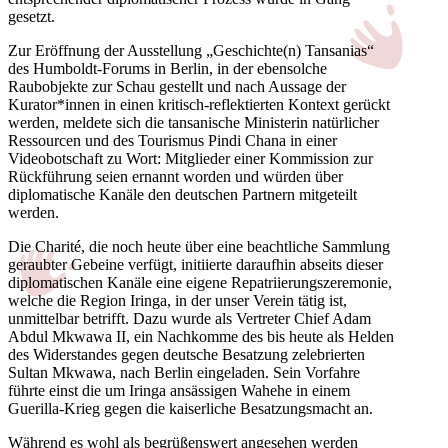
gesetzt.
Zur Eröffnung der Ausstellung „Geschichte(n) Tansanias“
des Humboldt-Forums in Berlin, in der ebensolche
Raubobjekte zur Schau gestellt und nach Aussage der
Kurator*innen in einen kritisch-reflektierten Kontext gerückt
werden, meldete sich die tansanische Ministerin natürlicher
Ressourcen und des Tourismus Pindi Chana in einer
Videobotschaft zu Wort: Mitglieder einer Kommission zur
Rückführung seien ernannt worden und würden über
diplomatische Kanäle den deutschen Partnern mitgeteilt
werden.
Die Charité, die noch heute über eine beachtliche Sammlung
geraubter Gebeine verfügt, initiierte daraufhin abseits dieser
diplomatischen Kanäle eine eigene Repatriierungszeremonie,
welche die Region Iringa, in der unser Verein tätig ist,
unmittelbar betrifft. Dazu wurde als Vertreter Chief Adam
Abdul Mkwawa II, ein Nachkomme des bis heute als Helden
des Widerstandes gegen deutsche Besatzung zelebrierten
Sultan Mkwawa, nach Berlin eingeladen. Sein Vorfahre
führte einst die um Iringa ansässigen Wahehe in einem
Guerilla-Krieg gegen die kaiserliche Besatzungsmacht an.
Während es wohl als begrüßenswert angesehen werden