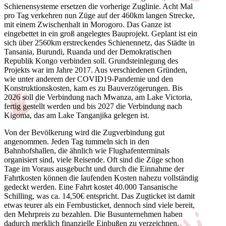
Schienensysteme ersetzen die vorherige Zuglinie. Acht Mal
pro Tag verkehren nun Züge auf der 460km langen Strecke,
mit einem Zwischenhalt in Morogoro. Das Ganze ist
eingebettet in ein groß angelegtes Bauprojekt. Geplant ist ein
sich über 2560km erstreckendes Schienennetz, das Städte in
Tansania, Burundi, Ruanda und der Demokratischen
Republik Kongo verbinden soll. Grundsteinlegung des
Projekts war im Jahre 2017. Aus verschiedenen Gründen,
wie unter anderem der COVID19-Pandemie und den
Konstruktionskosten, kam es zu Bauverzögerungen. Bis
2026 soll die Verbindung nach Mwanza, am Lake Victoria,
fertig gestellt werden und bis 2027 die Verbindung nach
Kigoma, das am Lake Tanganjika gelegen ist.
Von der Bevölkerung wird die Zugverbindung gut
angenommen. Jeden Tag tummeln sich in den
Bahnhofshallen, die ähnlich wie Flughafenterminals
organisiert sind, viele Reisende. Oft sind die Züge schon
Tage im Voraus ausgebucht und durch die Einnahme der
Fahrtkosten können die laufenden Kosten nahezu vollständig
gedeckt werden. Eine Fahrt kostet 40.000 Tansanische
Schilling, was ca. 14,50€ entspricht. Das Zugticket ist damit
etwas teurer als ein Fernbusticket, dennoch sind viele bereit,
den Mehrpreis zu bezahlen. Die Busunternehmen haben
dadurch merklich finanzielle Einbußen zu verzeichnen.