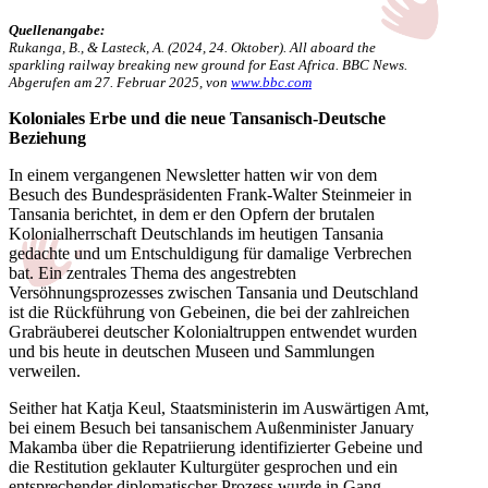
Quellenangabe:
Rukanga, B., & Lasteck, A. (2024, 24. Oktober). All aboard the
sparkling railway breaking new ground for East Africa. BBC News.
Abgerufen am 27. Februar 2025, von
www.bbc.com
Koloniales Erbe und die neue Tansanisch-Deutsche
Beziehung
In einem vergangenen Newsletter hatten wir von dem
Besuch des Bundespräsidenten Frank-Walter Steinmeier in
Tansania berichtet, in dem er den Opfern der brutalen
Kolonialherrschaft Deutschlands im heutigen Tansania
gedachte und um Entschuldigung für damalige Verbrechen
bat. Ein zentrales Thema des angestrebten
Versöhnungsprozesses zwischen Tansania und Deutschland
ist die Rückführung von Gebeinen, die bei der zahlreichen
Grabräuberei deutscher Kolonialtruppen entwendet wurden
und bis heute in deutschen Museen und Sammlungen
verweilen.
Seither hat Katja Keul, Staatsministerin im Auswärtigen Amt,
bei einem Besuch bei tansanischem Außenminister January
Makamba über die Repatriierung identifizierter Gebeine und
die Restitution geklauter Kulturgüter gesprochen und ein
entsprechender diplomatischer Prozess wurde in Gang