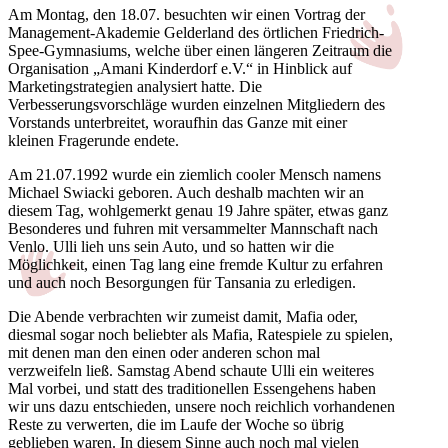
Am Montag, den 18.07. besuchten wir einen Vortrag der
Management-Akademie Gelderland des örtlichen Friedrich-
Spee-Gymnasiums, welche über einen längeren Zeitraum die
Organisation „Amani Kinderdorf e.V.“ in Hinblick auf
Marketingstrategien analysiert hatte. Die
Verbesserungsvorschläge wurden einzelnen Mitgliedern des
Vorstands unterbreitet, woraufhin das Ganze mit einer
kleinen Fragerunde endete.
Am 21.07.1992 wurde ein ziemlich cooler Mensch namens
Michael Swiacki geboren. Auch deshalb machten wir an
diesem Tag, wohlgemerkt genau 19 Jahre später, etwas ganz
Besonderes und fuhren mit versammelter Mannschaft nach
Venlo. Ulli lieh uns sein Auto, und so hatten wir die
Möglichkeit, einen Tag lang eine fremde Kultur zu erfahren
und auch noch Besorgungen für Tansania zu erledigen.
Die Abende verbrachten wir zumeist damit, Mafia oder,
diesmal sogar noch beliebter als Mafia, Ratespiele zu spielen,
mit denen man den einen oder anderen schon mal
verzweifeln ließ. Samstag Abend schaute Ulli ein weiteres
Mal vorbei, und statt des traditionellen Essengehens haben
wir uns dazu entschieden, unsere noch reichlich vorhandenen
Reste zu verwerten, die im Laufe der Woche so übrig
geblieben waren. In diesem Sinne auch noch mal vielen